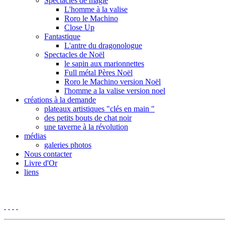
Spectacles de magie
L'homme à la valise
Roro le Machino
Close Up
Fantastique
L'antre du dragonologue
Spectacles de Noël
le sapin aux marionnettes
Full métal Pères Noël
Roro le Machino version Noël
l'homme a la valise version noel
créations à la demande
plateaux artistiques "clés en main "
des petits bouts de chat noir
une taverne à la révolution
médias
galeries photos
Nous contacter
Livre d'Or
liens