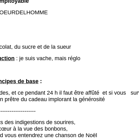
impitoyable
 COEURDELHOMME
olat, du sucre et de la sueur
uction
: je suis vache, mais réglo
ncipes de base
:
, et ce pendant 24 h il faut être affûté et si vous sur
n prêtre du cadeau implorant la générosité
-------------------
 des indigestions de sourires,
 cœur à la vue des bonbons,
d vous entendrez une chanson de Noël