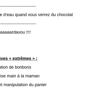
-------------------------
 d’eau quand vous verrez du chocolat
-------------------------
aardavou !!!!
ves « extrêmes » :
bution de bonbons
aise main à la maman
et manipulation du panier