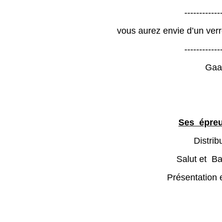
-------------
vous aurez envie d’un verre
-------------
Gaaaaa
Ses épreu
Distri
Salut et B
Présentation 