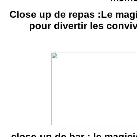
Close up de repas :
Le magi
pour divertir les conv
c
lose-up de bar : le magic