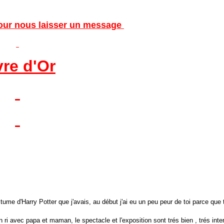
 pour nous laisser un message
vre d'Or
ume d'Harry Potter que j'avais, au début j'ai eu un peu peur de toi parce que 
en ri avec papa et maman, le spectacle et l'exposition sont trés bien , trés inte