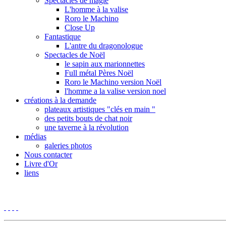
Spectacles de magie
L'homme à la valise
Roro le Machino
Close Up
Fantastique
L'antre du dragonologue
Spectacles de Noël
le sapin aux marionnettes
Full métal Pères Noël
Roro le Machino version Noël
l'homme a la valise version noel
créations à la demande
plateaux artistiques "clés en main "
des petits bouts de chat noir
une taverne à la révolution
médias
galeries photos
Nous contacter
Livre d'Or
liens